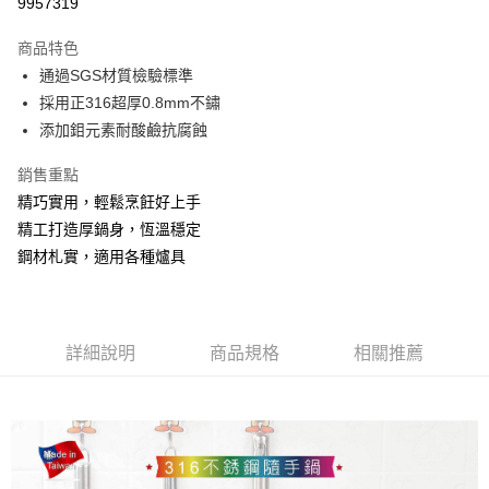
9957319
LINE Pay
商品特色
Apple Pay
通過SGS材質檢驗標準
採用正316超厚0.8mm不鏽
街口支付
添加鉬元素耐酸鹼抗腐蝕
悠遊付
銷售重點
Google Pay
精巧實用，輕鬆烹飪好上手
精工打造厚鍋身，恆溫穩定
全盈+PAY
鋼材札實，適用各種爐具
AFTEE先享後付
相關說明
【關於「AFTEE先享後付」】
ATM付款
AFTEE先享後付是「在收到商品之後才付款」的支付方式。 讓您購物簡單
詳細說明
商品規格
相關推薦
便利好安心！
貨到付款
１．簡單：不需註冊會員、不需綁卡、不需儲值。
２．便利：只要手機號碼，簡訊認證，即可結帳。
３．安心：先確認商品／服務後，再付款。
運送方式
【「AFTEE先享後付」結帳流程】
全家取貨付款
１．於結帳方式選擇「AFTEE先享後付」後，將跳轉至「AFTEE先享後付」