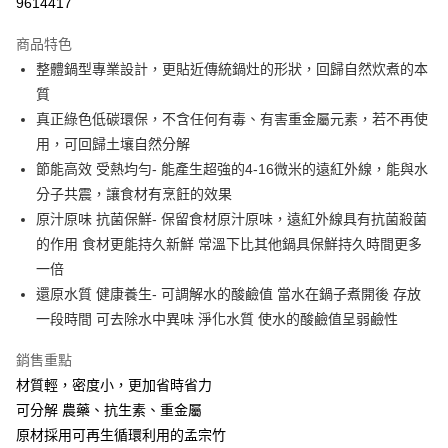
9614417
3 期 0 利率 每期
NT$1,126
21家銀行
商品特色
6 期 0 利率 每期
NT$563
21家銀行
合作金庫商業銀行
第一商業銀行
整體鍋型專業設計，更貼近傳統鍋灶的形狀，回歸自然炊煮的本
華南商業銀行
彰化商業銀行
12 期 0 利率 每期
NT$281
21家銀行
合作金庫商業銀行
第一商業銀行
質
上海商業儲蓄銀行
台北富邦商業銀行
華南商業銀行
彰化商業銀行
合作金庫商業銀行
第一商業銀行
LINE Pay
國泰世華商業銀行
兆豐國際商業銀行
真正綠色低碳環保，不含任何有毒、有害重金屬元素，若不再使
上海商業儲蓄銀行
台北富邦商業銀行
華南商業銀行
彰化商業銀行
臺灣中小企業銀行
台中商業銀行
用，可回歸土壤自然分解
國泰世華商業銀行
兆豐國際商業銀行
Apple Pay
上海商業儲蓄銀行
台北富邦商業銀行
匯豐（台灣）商業銀行
華泰商業銀行
臺灣中小企業銀行
台中商業銀行
節能高效 受熱均勻- 能產生超強的4-16微米的遠紅外線，能與水
國泰世華商業銀行
兆豐國際商業銀行
聯邦商業銀行
遠東國際商業銀行
匯豐（台灣）商業銀行
華泰商業銀行
街口支付
分子共震，讓食材有烹飪的效果
臺灣中小企業銀行
台中商業銀行
元大商業銀行
永豐商業銀行
聯邦商業銀行
遠東國際商業銀行
匯豐（台灣）商業銀行
華泰商業銀行
原汁原味 抗菌保鮮- 保留食材原汁原味，遠紅外線具有抗菌殺菌
玉山商業銀行
星展（台灣）商業銀行
悠遊付
元大商業銀行
永豐商業銀行
聯邦商業銀行
遠東國際商業銀行
的作用 食材更能持久新鮮 常溫下比其他鍋具保鮮持久時間更多
台新國際商業銀行
中國信託商業銀行
玉山商業銀行
星展（台灣）商業銀行
元大商業銀行
永豐商業銀行
台灣樂天信用卡公司
Google Pay
一倍
台新國際商業銀行
中國信託商業銀行
玉山商業銀行
星展（台灣）商業銀行
還原水質 健康養生- 可調解水的酸鹼值 當水在鍋子煮開後 存放
台灣樂天信用卡公司
台新國際商業銀行
中國信託商業銀行
全盈+PAY
一段時間 可去除水中異味 淨化水質 使水的酸鹼值呈弱鹼性
台灣樂天信用卡公司
AFTEE先享後付
銷售重點
相關說明
材質輕，密度小，更加省時省力
【關於「AFTEE先享後付」】
貨到付款
AFTEE先享後付是「在收到商品之後才付款」的支付方式。 讓您購物簡單
可分解 農藥、抗生素、重金屬
便利好安心！
原材採用可再生循環利用的孟宗竹
１．簡單：不需註冊會員、不需綁卡、不需儲值。