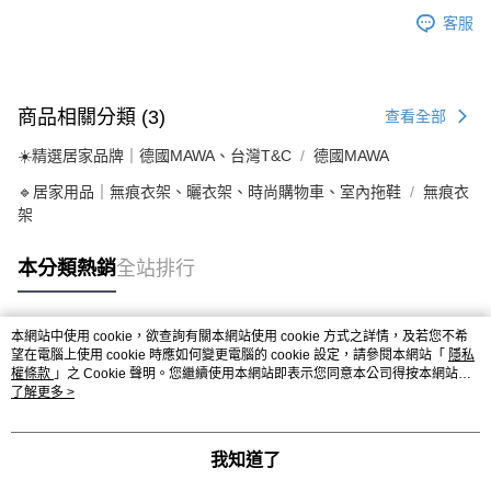
客服
商品相關分類 (3)
查看全部
☀️精選居家品牌｜德國MAWA、台灣T&C
德國MAWA
🔹居家用品｜無痕衣架、曬衣架、時尚購物車、室內拖鞋
無痕衣
架
本分類熱銷
全站排行
本網站中使用 cookie，欲查詢有關本網站使用 cookie 方式之詳情，及若您不希
熱門標籤
望在電腦上使用 cookie 時應如何變更電腦的 cookie 設定，請參閱本網站「
隱私
權條款
」之 Cookie 聲明。您繼續使用本網站即表示您同意本公司得按本網站使
用條款之 Cookie 聲明使用 cookie。
了解更多 >
我知道了