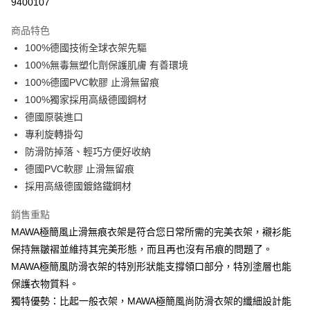
9400107
3 期 0 利率 每期
NT$1,850
21家銀行
商品特色
6 期 0 利率 每期
NT$925
21家銀行
合作金庫商業銀行
第一商業銀行
100%德國技術全球衣架先驅
華南商業銀行
彰化商業銀行
12 期 0 利率 每期
NT$462
21家銀行
合作金庫商業銀行
第一商業銀行
100%無毒無塑化劑保護肌膚 有善環境
上海商業儲蓄銀行
台北富邦商業銀行
華南商業銀行
彰化商業銀行
合作金庫商業銀行
第一商業銀行
LINE Pay
國泰世華商業銀行
兆豐國際商業銀行
100%德國PVC軟膠 止滑無留痕
上海商業儲蓄銀行
台北富邦商業銀行
華南商業銀行
彰化商業銀行
臺灣中小企業銀行
台中商業銀行
100%獨家採用高級德國鋼材
國泰世華商業銀行
兆豐國際商業銀行
Apple Pay
上海商業儲蓄銀行
台北富邦商業銀行
匯豐（台灣）商業銀行
華泰商業銀行
臺灣中小企業銀行
台中商業銀行
德國原裝進口
國泰世華商業銀行
兆豐國際商業銀行
聯邦商業銀行
遠東國際商業銀行
匯豐（台灣）商業銀行
華泰商業銀行
街口支付
專利旋轉掛勾
臺灣中小企業銀行
台中商業銀行
元大商業銀行
永豐商業銀行
聯邦商業銀行
遠東國際商業銀行
匯豐（台灣）商業銀行
華泰商業銀行
防滑防掉落、輕巧方便好收納
玉山商業銀行
星展（台灣）商業銀行
悠遊付
元大商業銀行
永豐商業銀行
聯邦商業銀行
遠東國際商業銀行
德國PVC軟膠 止滑無留痕
台新國際商業銀行
中國信託商業銀行
玉山商業銀行
星展（台灣）商業銀行
元大商業銀行
永豐商業銀行
台灣樂天信用卡公司
Google Pay
採用高級德國鍍鉻鐵鋼材
台新國際商業銀行
中國信託商業銀行
玉山商業銀行
星展（台灣）商業銀行
台灣樂天信用卡公司
台新國際商業銀行
中國信託商業銀行
全盈+PAY
銷售重點
台灣樂天信用卡公司
MAWA極簡風止滑無痕衣架是符合您日常所需的完美衣架，襯衫能
AFTEE先享後付
保持無皺褶並維持其完美形態，而且再也沒有吊痕的問題了。
相關說明
MAWA極簡風防滑衣架的特別形狀能支撐領口部分，特別塗層也能
【關於「AFTEE先享後付」】
ATM付款
AFTEE先享後付是「在收到商品之後才付款」的支付方式。 讓您購物簡單
保護衣物質料。
便利好安心！
獨特優勢：比起一般衣架，MAWA極簡風尚防滑衣架的纖細設計能
貨到付款
１．簡單：不需註冊會員、不需綁卡、不需儲值。