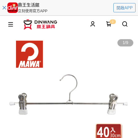
鼎王生活館
開啟APP
立刻使用官方APP
0
1
/
9