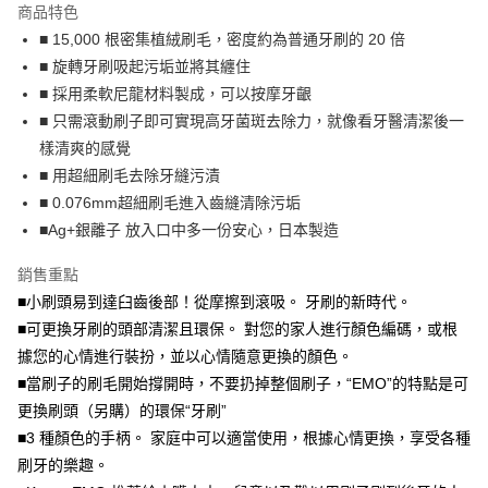
商品特色
Apple Pay
■ 15,000 根密集植絨刷毛，密度約為普通牙刷的 20 倍
■ 旋轉牙刷吸起污垢並將其纏住
街口支付
■ 採用柔軟尼龍材料製成，可以按摩牙齦
悠遊付
■ 只需滾動刷子即可實現高牙菌斑去除力，就像看牙醫清潔後一
樣清爽的感覺
Google Pay
■ 用超細刷毛去除牙縫污漬
全盈+PAY
■ 0.076mm超細刷毛進入齒縫清除污垢
■Ag+銀離子 放入口中多一份安心，日本製造
AFTEE先享後付
相關說明
銷售重點
【關於「AFTEE先享後付」】
■小刷頭易到達臼齒後部！從摩擦到滾吸。 牙刷的新時代。
ATM付款
AFTEE先享後付是「在收到商品之後才付款」的支付方式。 讓您購物簡單
便利好安心！
■可更換牙刷的頭部清潔且環保。 對您的家人進行顏色編碼，或根
貨到付款
１．簡單：不需註冊會員、不需綁卡、不需儲值。
據您的心情進行裝扮，並以心情隨意更換的顏色。
２．便利：只要手機號碼，簡訊認證，即可結帳。
■當刷子的刷毛開始撐開時，不要扔掉整個刷子，“EMO”的特點是可
３．安心：先確認商品／服務後，再付款。
運送方式
更換刷頭（另購）的環保“牙刷”
【「AFTEE先享後付」結帳流程】
全家取貨付款
■3 種顏色的手柄。 家庭中可以適當使用，根據心情更換，享受各種
１．於結帳方式選擇「AFTEE先享後付」後，將跳轉至「AFTEE先享後付」
每筆NT$60，滿NT$1,000(含以上)免運費
結帳頁面，進行簡訊認證並確認金額後，即可完成結帳。
刷牙的樂趣。
２．訂單成立數日內，您將收到繳費通知簡訊。