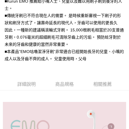
■Kurun EMO 推薦給小嘴人士、兒童以及難以用刷子刷到後牙的人
7-11取貨付款
３．收到繳費通知簡訊後14天內，點擊此簡訊中的連結，可透過四大超商／
士。
ATM／網路銀行／等多元方式進行付款，方視為交易完成。
每筆NT$60，滿NT$1,000(含以上)免運費
※ 請注意：結帳手續完成當下不需立刻繳費，但若您需要取消訂單，請聯絡
■傳統牙刷已不符合現在人的需要。 是時候重新審視一下刷子的形
購買商品的店家。未經商家同意取消之訂單仍視為有效，需透過AFTEE先享
滿$1000元含以上
狀和刷牙方式了，讓壽命延長的現代人，牙齒可以使用的更長久
後付繳納相關費用。
每筆NT$150，滿NT$1,000(含以上)免運費
因此，一種新的建議稱滾輪式牙刷。 15,000根刷毛相當於20支普通
※ 交易是否成功請以「AFTEE先享後付 」之結帳頁面顯示為準，若有關於
是否繳費成功／繳費後需取消欲退款等相關疑問，請聯繫「AFTEE先享後付
牙刷，0.076毫米的超細刷毛可清除牙齒上的污垢。 預防蛀牙對於
客戶支援中心」
https://netprotections.freshdesk.com/support/home
貨到付款
未來的牙齒和健康的當然非常重要。
每筆NT$200，滿NT$4,000(含以上)免運費
【注意事項】
■本產品”EMO咕嚕潔淨牙刷”非常適合已經開始長牙的兒童、小嘴的
１．透過由恩沛科技股份有限公司提供之「AFTEE先享後付」服務完成之交
成人以及牙齒不齊的成人。 兒童使用時，父母
易，需依本服務之必要範圍內提供個人資料，並將交易相關給付款項請求債
權轉讓予恩沛科技股份有限公司。
２．關於個人資料處理事宜，請瀏覽以下網址：
https://aftee.tw/terms/#terms3
３．未成年的使用者請事先徵得法定代理人或監護人之同意方可使用
詳細說明
商品規格
相關推薦
「AFTEE先享後付」，若未經同意申辦者引起之損失，本公司不負相關責
任。
４．使用「AFTEE先享後付」時，將依據個別帳號之用戶狀況，依本公司即
時審查核予不同之上限額度；若仍有額度不足之情形，本公司將視審查結果
請求用戶進行身份認證。
５．嚴禁一人註冊多個帳號或使用他人資訊註冊。若發現惡意使用之情形，
恩沛科技股份有限公司將有權停止該用戶之使用額度並採取法律行動。