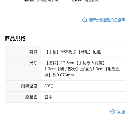
顯示電腦版詳細說明
商品規格
材質
【手柄】ABS樹脂【刷毛】尼龍
尺寸
【總長】17.5cm【手柄最大寬度】
1.3cm【刷子部分】直徑約1.3cm【毛髮直
徑】約0.076mm
耐熱溫度
80℃
原產國
日本
客服