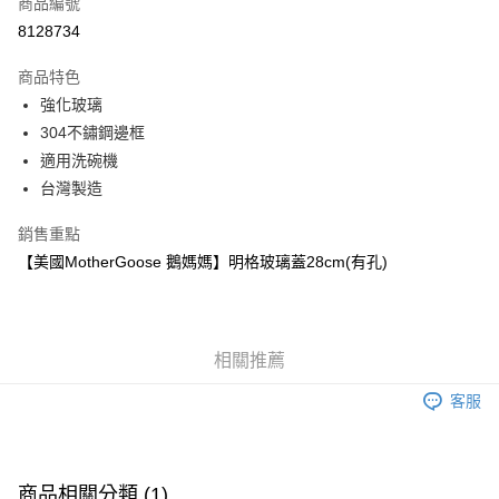
商品編號
信用卡分期付款
8128734
3 期 0 利率 每期
NT$90
21家銀行
商品特色
6 期 0 利率 每期
NT$45
21家銀行
合作金庫商業銀行
第一商業銀行
強化玻璃
華南商業銀行
彰化商業銀行
12 期 0 利率 每期
NT$22
21家銀行
合作金庫商業銀行
第一商業銀行
304不鏽鋼邊框
上海商業儲蓄銀行
台北富邦商業銀行
華南商業銀行
彰化商業銀行
合作金庫商業銀行
第一商業銀行
LINE Pay
國泰世華商業銀行
兆豐國際商業銀行
適用洗碗機
上海商業儲蓄銀行
台北富邦商業銀行
華南商業銀行
彰化商業銀行
臺灣中小企業銀行
台中商業銀行
台灣製造
國泰世華商業銀行
兆豐國際商業銀行
Apple Pay
上海商業儲蓄銀行
台北富邦商業銀行
匯豐（台灣）商業銀行
華泰商業銀行
臺灣中小企業銀行
台中商業銀行
國泰世華商業銀行
兆豐國際商業銀行
聯邦商業銀行
遠東國際商業銀行
銷售重點
匯豐（台灣）商業銀行
華泰商業銀行
街口支付
臺灣中小企業銀行
台中商業銀行
元大商業銀行
永豐商業銀行
【美國MotherGoose 鵝媽媽】明格玻璃蓋28cm(有孔)
聯邦商業銀行
遠東國際商業銀行
匯豐（台灣）商業銀行
華泰商業銀行
玉山商業銀行
星展（台灣）商業銀行
悠遊付
元大商業銀行
永豐商業銀行
聯邦商業銀行
遠東國際商業銀行
台新國際商業銀行
中國信託商業銀行
玉山商業銀行
星展（台灣）商業銀行
元大商業銀行
永豐商業銀行
台灣樂天信用卡公司
Google Pay
台新國際商業銀行
中國信託商業銀行
玉山商業銀行
星展（台灣）商業銀行
台灣樂天信用卡公司
相關推薦
台新國際商業銀行
中國信託商業銀行
全盈+PAY
台灣樂天信用卡公司
客服
AFTEE先享後付
相關說明
【關於「AFTEE先享後付」】
ATM付款
AFTEE先享後付是「在收到商品之後才付款」的支付方式。 讓您購物簡單
商品相關分類 (1)