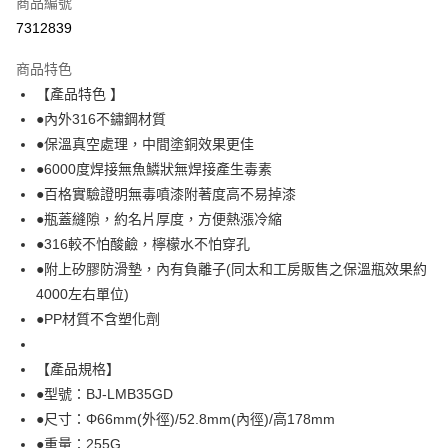
商品編號
超商取貨付款
7312839
LINE Pay
商品特色
Apple Pay
【產品特色 】
●內外316不鏽鋼材質
街口支付
●保溫真空處理，中間塗銅效果更佳
悠遊付
●6000度焊接無魚鱗狀無焊接產生毒素
●百格實驗證明無毒噴漆附著度高不易掉漆
Google Pay
●瓶蓋縫隙，約名片厚度，方便熱漲冷縮
全盈+PAY
●316較不怕酸鹼，檸檬水不怕穿孔
●附上矽膠防滑墊，內有負離子(同太和工房販售之保溫瓶效果約
AFTEE先享後付
4000左右單位)
相關說明
●PP材質不含塑化劑
【關於「AFTEE先享後付」】
ATM付款
AFTEE先享後付是「在收到商品之後才付款」的支付方式。 讓您購物簡單
便利好安心！
【產品規格】
貨到付款
１．簡單：不需註冊會員、不需綁卡、不需儲值。
２．便利：只要手機號碼，簡訊認證，即可結帳。
●型號：BJ-LMB35GD
３．安心：先確認商品／服務後，再付款。
●尺寸：Φ66mm(外徑)/52.8mm(內徑)/高178mm
運送方式
●重量：255G
【「AFTEE先享後付」結帳流程】