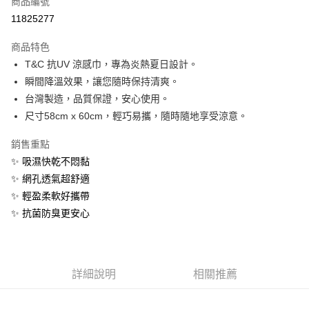
商品編號
信用卡分期付款
11825277
3 期 0 利率 每期
NT$133
21家銀行
商品特色
6 期 0 利率 每期
NT$66
21家銀行
合作金庫商業銀行
第一商業銀行
T&C 抗UV 涼感巾，專為炎熱夏日設計。
華南商業銀行
彰化商業銀行
12 期 0 利率 每期
NT$33
21家銀行
合作金庫商業銀行
第一商業銀行
瞬間降溫效果，讓您隨時保持清爽。
上海商業儲蓄銀行
台北富邦商業銀行
華南商業銀行
彰化商業銀行
合作金庫商業銀行
第一商業銀行
超商取貨付款
國泰世華商業銀行
兆豐國際商業銀行
台灣製造，品質保證，安心使用。
上海商業儲蓄銀行
台北富邦商業銀行
華南商業銀行
彰化商業銀行
臺灣中小企業銀行
台中商業銀行
尺寸58cm x 60cm，輕巧易攜，隨時隨地享受涼意。
國泰世華商業銀行
兆豐國際商業銀行
LINE Pay
上海商業儲蓄銀行
台北富邦商業銀行
匯豐（台灣）商業銀行
華泰商業銀行
臺灣中小企業銀行
台中商業銀行
國泰世華商業銀行
兆豐國際商業銀行
聯邦商業銀行
遠東國際商業銀行
銷售重點
匯豐（台灣）商業銀行
華泰商業銀行
Apple Pay
臺灣中小企業銀行
台中商業銀行
元大商業銀行
永豐商業銀行
✨ 吸濕快乾不悶黏
聯邦商業銀行
遠東國際商業銀行
匯豐（台灣）商業銀行
華泰商業銀行
玉山商業銀行
星展（台灣）商業銀行
街口支付
元大商業銀行
永豐商業銀行
✨ 網孔透氣超舒適
聯邦商業銀行
遠東國際商業銀行
台新國際商業銀行
中國信託商業銀行
玉山商業銀行
星展（台灣）商業銀行
✨ 輕盈柔軟好攜帶
元大商業銀行
永豐商業銀行
台灣樂天信用卡公司
悠遊付
台新國際商業銀行
中國信託商業銀行
玉山商業銀行
星展（台灣）商業銀行
✨ 抗菌防臭更安心
台灣樂天信用卡公司
台新國際商業銀行
中國信託商業銀行
Google Pay
台灣樂天信用卡公司
全盈+PAY
詳細說明
相關推薦
ATM付款
貨到付款