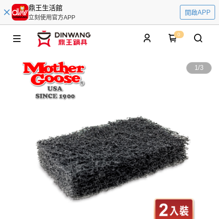
鼎王生活館
開啟APP
立刻使用官方APP
0
1
/
3