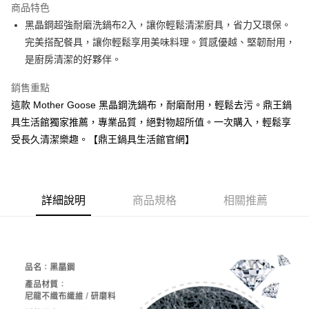
商品特色
Apple Pay
黑晶鋼超強耐磨洗鍋布2入，讓你輕鬆清潔廚具，省力又環保。
完美搭配餐具，讓你輕鬆享用美味料理。質感優越、堅韌耐用，
街口支付
是廚房清潔的好夥伴。
悠遊付
銷售重點
Google Pay
這款 Mother Goose 黑晶鋼洗鍋布，耐磨耐用，輕鬆去污。鼎王鍋
具生活館獨家推薦，專業品質，絕對物超所值。一次購入，輕鬆享
全盈+PAY
受長久清潔樂趣。【鼎王鍋具生活館官網】
AFTEE先享後付
相關說明
【關於「AFTEE先享後付」】
ATM付款
AFTEE先享後付是「在收到商品之後才付款」的支付方式。 讓您購物簡單
詳細說明
商品規格
相關推薦
便利好安心！
貨到付款
１．簡單：不需註冊會員、不需綁卡、不需儲值。
２．便利：只要手機號碼，簡訊認證，即可結帳。
３．安心：先確認商品／服務後，再付款。
運送方式
【「AFTEE先享後付」結帳流程】
全家取貨付款
１．於結帳方式選擇「AFTEE先享後付」後，將跳轉至「AFTEE先享後付」
每筆NT$60，滿NT$1,000(含以上)免運費
結帳頁面，進行簡訊認證並確認金額後，即可完成結帳。
２．訂單成立數日內，您將收到繳費通知簡訊。