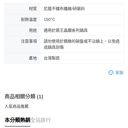
材質
尼龍不織布纖維/研磨料
耐熱溫度
150°C
用途
適用於鼎王晶鑚系列鍋具
注意事項
請勿使用於精緻的碗盤或不沾鍋上，以免造
成鍋具刮傷
產地
台灣製造
客服
商品相關分類 (1)
人氣商品推薦
本分類熱銷
全站排行