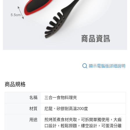
顯示電腦版詳細說明
商品規格
名稱
三合一食物料理夾
材質
尼龍、矽膠耐高溫200度
用途
煎烤蒸煮食材夾取，可拆開單獨使用，大齒
口設計，輕鬆撈麵，縷空設計，可蛋清分離