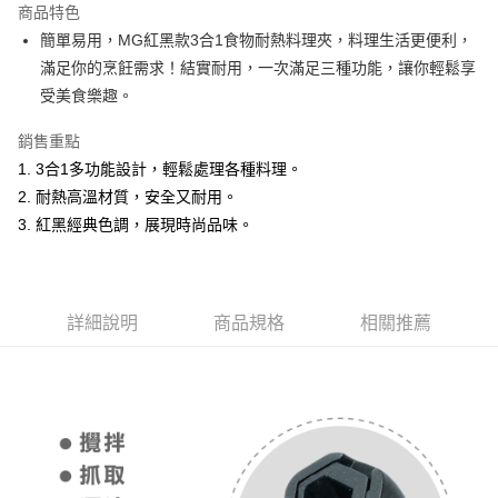
商品特色
Apple Pay
簡單易用，MG紅黑款3合1食物耐熱料理夾，料理生活更便利，
滿足你的烹飪需求！結實耐用，一次滿足三種功能，讓你輕鬆享
街口支付
受美食樂趣。
悠遊付
銷售重點
Google Pay
1. 3合1多功能設計，輕鬆處理各種料理。
2. 耐熱高溫材質，安全又耐用。
全盈+PAY
3. 紅黑經典色調，展現時尚品味。
AFTEE先享後付
相關說明
【關於「AFTEE先享後付」】
ATM付款
AFTEE先享後付是「在收到商品之後才付款」的支付方式。 讓您購物簡單
詳細說明
商品規格
相關推薦
便利好安心！
貨到付款
１．簡單：不需註冊會員、不需綁卡、不需儲值。
２．便利：只要手機號碼，簡訊認證，即可結帳。
３．安心：先確認商品／服務後，再付款。
運送方式
【「AFTEE先享後付」結帳流程】
全家取貨付款
１．於結帳方式選擇「AFTEE先享後付」後，將跳轉至「AFTEE先享後付」
每筆NT$60，滿NT$1,000(含以上)免運費
結帳頁面，進行簡訊認證並確認金額後，即可完成結帳。
２．訂單成立數日內，您將收到繳費通知簡訊。